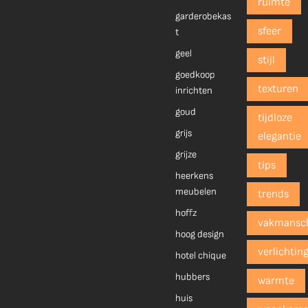
ruimte
garderobekas
sfeer
t
geel
stijl
goedkoop
texturen
inrichten
goud
tijdloze
grijs
elegantie
grijze
tips
heerkens
meubelen
trends
hoffz
vakmansc
hoog design
verlichtin
hotel chique
hubbers
warmte
huis