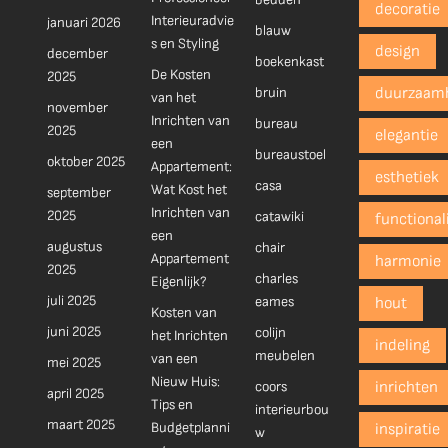
decoratie
Interieuradvie
januari 2026
blauw
s en Styling
design
december
boekenkast
De Kosten
2025
bruin
duurzaam
van het
november
Inrichten van
bureau
2025
elegantie
een
bureaustoel
oktober 2025
Appartement:
esthetiek
casa
Wat Kost het
september
Inrichten van
2025
catawiki
functionali
een
augustus
chair
Appartement
harmonie
2025
charles
Eigenlijk?
juli 2025
eames
hout
Kosten van
juni 2025
colijn
het Inrichten
indeling
meubelen
van een
mei 2025
Nieuw Huis:
coors
inrichten
april 2025
Tips en
interieurbou
maart 2025
Budgetplanni
inspiratie
w