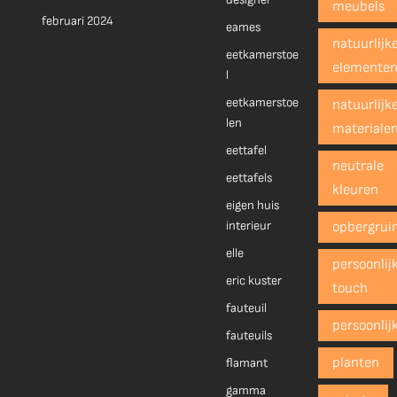
meubels
februari 2024
eames
natuurlijk
eetkamerstoe
elemente
l
eetkamerstoe
natuurlijk
len
materiale
eettafel
neutrale
eettafels
kleuren
eigen huis
interieur
opbergrui
elle
persoonlij
eric kuster
touch
fauteuil
persoonlij
fauteuils
planten
flamant
gamma