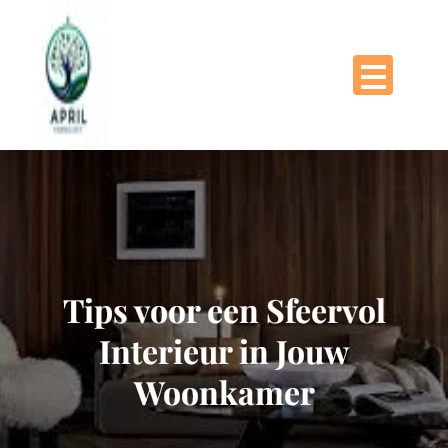
Naar
de
inhoud
gaan
Tips voor een Sfeervol
Interieur in Jouw
Woonkamer