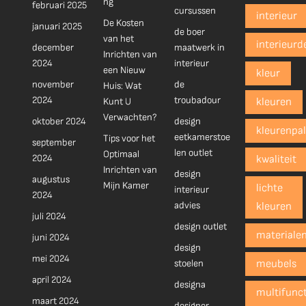
ng
februari 2025
cursussen
interieur
De Kosten
januari 2025
de boer
van het
interieurd
december
maatwerk in
Inrichten van
2024
interieur
een Nieuw
kleur
november
de
Huis: Wat
2024
troubadour
Kunt U
kleuren
Verwachten?
oktober 2024
design
kleurenpal
eetkamerstoe
Tips voor het
september
len outlet
Optimaal
2024
kwaliteit
Inrichten van
design
augustus
Mijn Kamer
lichte
interieur
2024
advies
kleuren
juli 2024
design outlet
materiale
juni 2024
design
mei 2024
stoelen
meubels
april 2024
designa
multifunct
maart 2024
designer