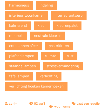
harmonieus
indeling
interieur woonkamer
interieurontwerp
kalmerend
kleur
kleurenpalet
meubels
neutrale kleuren
ontspannen sfeer
pasteltinten
plafondlampen
ruimte
rust
staande lampen
stressvermindering
tafellampen
verlichting
verlichting hoeken kamerhoeken
02 april
Laat een reactie
woonkamer