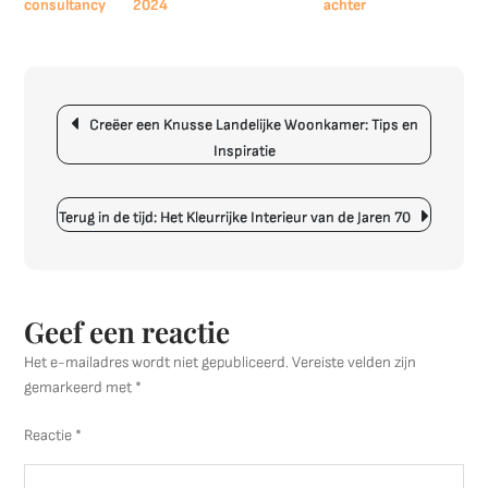
op
2024
achter
Tips
voor
een
Berichtnavigatie
Sfeervol
Creëer een Knusse Landelijke Woonkamer: Tips en
Interieur
Inspiratie
in
Jouw
Woonkamer
Terug in de tijd: Het Kleurrijke Interieur van de Jaren 70
Geef een reactie
Het e-mailadres wordt niet gepubliceerd.
Vereiste velden zijn
gemarkeerd met
*
Reactie
*