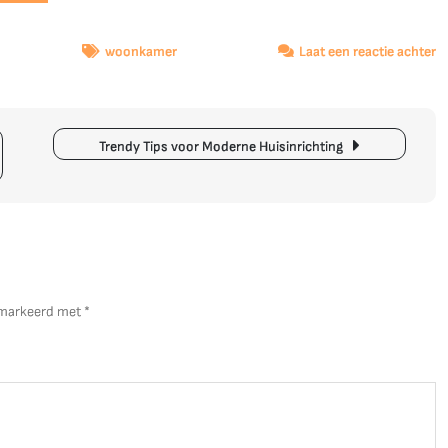
o
woonkamer
Laat een reactie achter
T
Mi
La
In
n
Trendy Tips voor Moderne Huisinrichting
In
in
d
Sp
gemarkeerd met
*