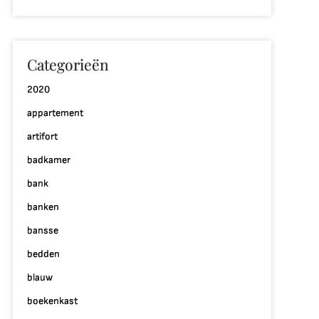
p
rendy
Categorieën
x:
ndelijk
2020
dustrieel
appartement
terieur
artifort
e
badkamer
otlight
bank
banken
bansse
bedden
blauw
boekenkast