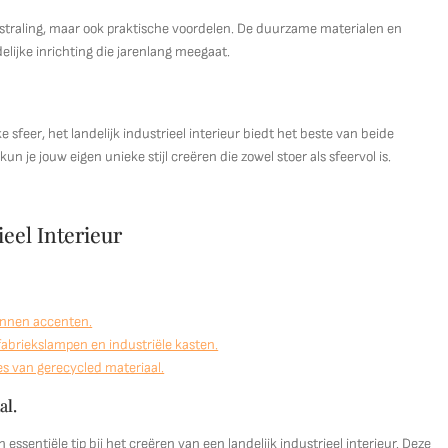
uitstraling, maar ook praktische voordelen. De duurzame materialen en
lijke inrichting die jarenlang meegaat.
 sfeer, het landelijk industrieel interieur biedt het beste van beide
n je jouw eigen unieke stijl creëren die zowel stoer als sfeervol is.
ieel Interieur
onnen accenten.
fabriekslampen en industriële kasten.
es van gerecycled materiaal.
al.
essentiële tip bij het creëren van een landelijk industrieel interieur. Deze