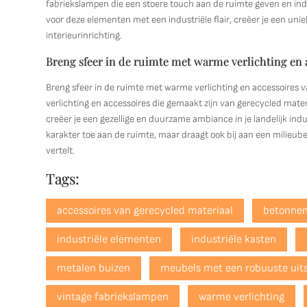
fabriekslampen die een stoere touch aan de ruimte geven en indus
voor deze elementen met een industriële flair, creëer je een uniek
interieurinrichting.
Breng sfeer in de ruimte met warme verlichting en 
Breng sfeer in de ruimte met warme verlichting en accessoires 
verlichting en accessoires die gemaakt zijn van gerecycled mater
creëer je een gezellige en duurzame ambiance in je landelijk ind
karakter toe aan de ruimte, maar draagt ook bij aan een milieube
vertelt.
Tags:
accessoires van gerecycled materiaal
betonnen
industriële elementen
industriële kasten
metalen buizen
meubels met een robuuste uits
vintage fabriekslampen
warme verlichting