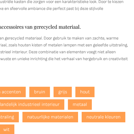
triële kasten die zorgen voor een karakteristieke look. Door te kiezen
e en sfeervolle ambiance die perfect past bij deze stijlvolle
accessoires van gerecycled materiaal.
van gerecycled materiaal. Door gebruik te maken van zachte, warme
iaal, zoals houten kisten of metalen lampen met een geleefde uitstraling,
ustrieel interieur. Deze combinatie van elementen voegt niet alleen
wuste en unieke inrichting die het verhaal van hergebruik en creativiteit
 accenten
bruin
grijs
hout
landelijk industrieel interieur
metaal
traling
natuurlijke materialen
neutrale kleuren
wit