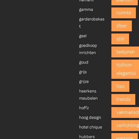
gamma
ruimte
garderobekas
sfeer
t
geel
stijl
goedkoop
texturen
inrichten
goud
tijdloze
grijs
elegantie
grijze
tips
heerkens
meubelen
trends
hoffz
vakmansc
hoog design
verlichtin
hotel chique
hubbers
warmte