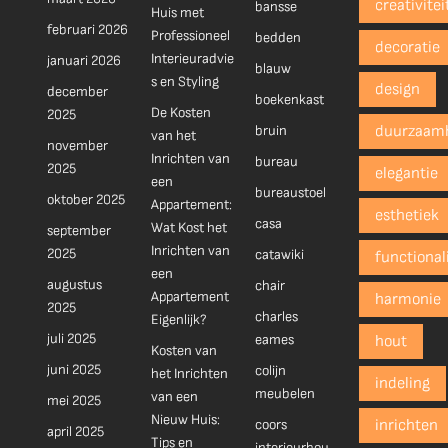
creativitei
bansse
Huis met
februari 2026
Professioneel
bedden
decoratie
Interieuradvie
januari 2026
blauw
s en Styling
design
december
boekenkast
De Kosten
2025
bruin
duurzaam
van het
november
Inrichten van
bureau
2025
elegantie
een
bureaustoel
oktober 2025
Appartement:
esthetiek
casa
Wat Kost het
september
Inrichten van
2025
catawiki
functionali
een
augustus
chair
Appartement
harmonie
2025
charles
Eigenlijk?
juli 2025
eames
hout
Kosten van
juni 2025
colijn
het Inrichten
indeling
meubelen
van een
mei 2025
Nieuw Huis:
coors
inrichten
april 2025
Tips en
interieurbou