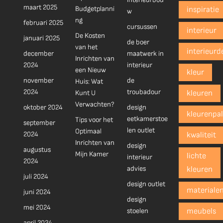
maart 2025
Budgetplanni
inspiratie
w
ng
februari 2025
cursussen
interieur
De Kosten
januari 2025
de boer
van het
interieurd
december
maatwerk in
Inrichten van
2024
interieur
een Nieuw
kleur
november
de
Huis: Wat
2024
troubadour
Kunt U
kleuren
Verwachten?
oktober 2024
design
kleurenpal
eetkamerstoe
Tips voor het
september
len outlet
Optimaal
2024
kwaliteit
Inrichten van
design
augustus
Mijn Kamer
lichte
interieur
2024
advies
kleuren
juli 2024
design outlet
materiale
juni 2024
design
mei 2024
stoelen
meubels
april 2024