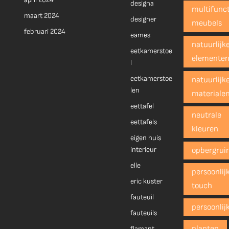
designa
multifunct
maart 2024
designer
meubels
februari 2024
eames
natuurlijk
eetkamerstoe
elemente
l
eetkamerstoe
natuurlijk
len
materiale
eettafel
neutrale
eettafels
kleuren
eigen huis
interieur
opbergrui
elle
persoonlij
eric kuster
touch
fauteuil
persoonlij
fauteuils
planten
flamant