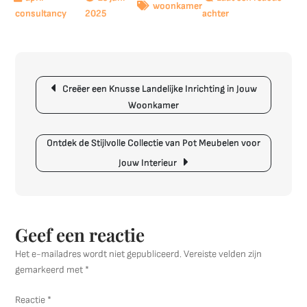
woonkamer
op
2025
achter
Stijlvolle
Moderne
Huisinrichting:
Berichtnavigatie
Creëer
Creëer een Knusse Landelijke Inrichting in Jouw
Jouw
Woonkamer
Eigentijdse
Oase
Ontdek de Stijlvolle Collectie van Pot Meubelen voor
Jouw Interieur
Geef een reactie
Het e-mailadres wordt niet gepubliceerd.
Vereiste velden zijn
gemarkeerd met
*
Reactie
*