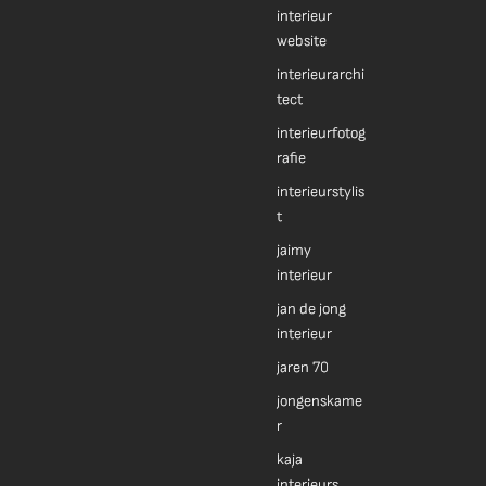
interieur
website
interieurarchi
tect
interieurfotog
rafie
interieurstylis
t
jaimy
interieur
jan de jong
interieur
jaren 70
jongenskame
r
kaja
interieurs