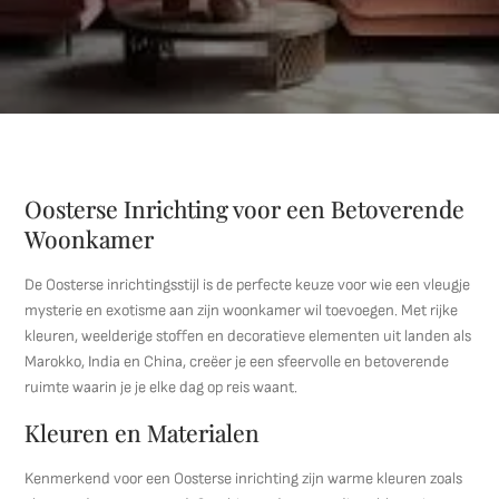
Oosterse Inrichting voor een Betoverende
Woonkamer
De Oosterse inrichtingsstijl is de perfecte keuze voor wie een vleugje
mysterie en exotisme aan zijn woonkamer wil toevoegen. Met rijke
kleuren, weelderige stoffen en decoratieve elementen uit landen als
Marokko, India en China, creëer je een sfeervolle en betoverende
ruimte waarin je je elke dag op reis waant.
Kleuren en Materialen
Kenmerkend voor een Oosterse inrichting zijn warme kleuren zoals