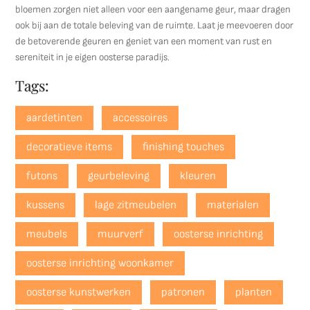
bloemen zorgen niet alleen voor een aangename geur, maar dragen
ook bij aan de totale beleving van de ruimte. Laat je meevoeren door
de betoverende geuren en geniet van een moment van rust en
sereniteit in je eigen oosterse paradijs.
Tags:
aardetinten
accessoires
decoratieve items
finishing touches
futons
geurbeleving
kleuren
kussens
lage zitmeubelen
materialen
meubels
muurverf
oosterse inrichting
oosterse inrichting woonkamer
oosterse kunstwerken
patronen
planten