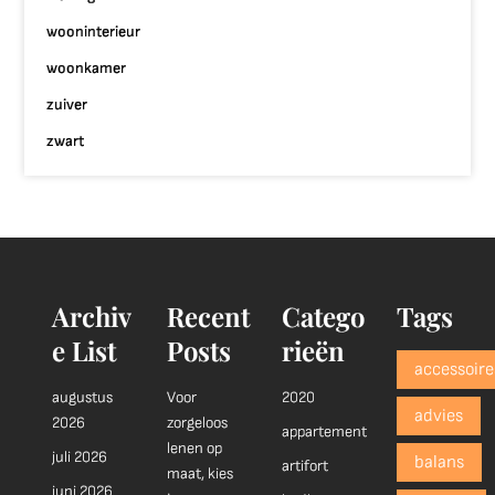
wooninterieur
woonkamer
zuiver
zwart
Archiv
Recent
Catego
Tags
e List
Posts
rieën
accessoire
augustus
Voor
2020
advies
2026
zorgeloos
appartement
lenen op
juli 2026
balans
artifort
maat, kies
juni 2026