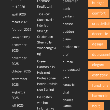
Leemans
badkamer
budget
Kredieten!
mei 2026
bank
comfort
Tips voor
april 2026
banken
Succesvolle
maart 2026
creativitei
bansse
Interieur
februari 2026
Styling:
bedden
decoratie
Creëer een
januari 2026
blauw
Sfeervolle
design
december
boekenkast
Woonomgevi
2025
ng
bruin
duurzaam
november
Creëer
bureau
2025
elegantie
Harmonie in
bureaustoel
oktober 2025
Huis met
esthetiek
casa
Professioneel
september
Interieuradvie
2025
catawiki
functionali
s en Styling
augustus
chair
harmonie
De Kosten
2025
charles
van het
juli 2025
eames
hout
Inrichten van