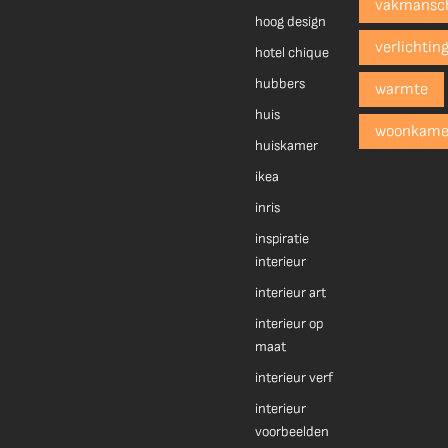
vakmansc
hoog design
verlichtin
hotel chique
hubbers
warmte
huis
woonkame
huiskamer
ikea
inris
inspiratie
interieur
interieur art
interieur op
maat
interieur verf
interieur
voorbeelden