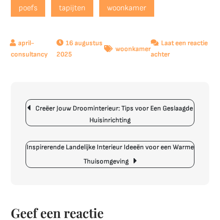
poefs
tapijten
woonkamer
16 augustus
Laat een reactie
woonkamer
op
2025
achter
Betoverende
Oosterse
Inrichting
Berichtnavigatie
voor
Creëer Jouw Droominterieur: Tips voor Een Geslaagde
Jouw
Huisinrichting
Woonkamer
Inspirerende Landelijke Interieur Ideeën voor een Warme
Thuisomgeving
Geef een reactie