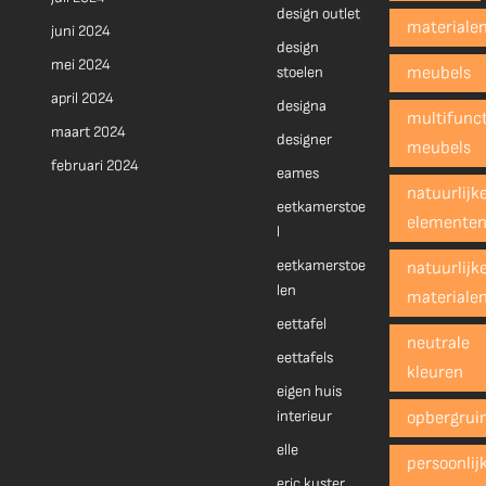
design outlet
materiale
juni 2024
design
mei 2024
stoelen
meubels
april 2024
designa
multifunct
maart 2024
designer
meubels
februari 2024
eames
natuurlijk
eetkamerstoe
elemente
l
eetkamerstoe
natuurlijk
len
materiale
eettafel
neutrale
eettafels
kleuren
eigen huis
interieur
opbergrui
elle
persoonlij
eric kuster