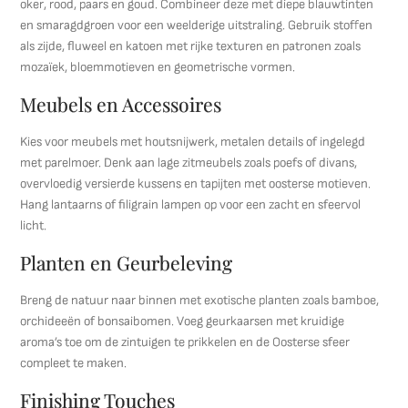
oker, rood, paars en goud. Combineer deze met diepe blauwtinten
en smaragdgroen voor een weelderige uitstraling. Gebruik stoffen
als zijde, fluweel en katoen met rijke texturen en patronen zoals
mozaïek, bloemmotieven en geometrische vormen.
Meubels en Accessoires
Kies voor meubels met houtsnijwerk, metalen details of ingelegd
met parelmoer. Denk aan lage zitmeubels zoals poefs of divans,
overvloedig versierde kussens en tapijten met oosterse motieven.
Hang lantaarns of filigrain lampen op voor een zacht en sfeervol
licht.
Planten en Geurbeleving
Breng de natuur naar binnen met exotische planten zoals bamboe,
orchideeën of bonsaibomen. Voeg geurkaarsen met kruidige
aroma’s toe om de zintuigen te prikkelen en de Oosterse sfeer
compleet te maken.
Finishing Touches