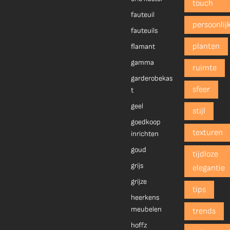
touch
fauteuil
persoonlij
fauteuils
planten
flamant
gamma
ruimte
garderobekas
sfeer
t
geel
stijl
goedkoop
texturen
inrichten
goud
tijdloze
grijs
elegantie
grijze
tips
heerkens
meubelen
trends
hoffz