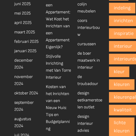
juni 2025
colijn
een
indeling
meubelen
Appartement:
mei 2025
Wat Kost het
coors
inrichten
april 2025
Inrichten van
interieurbou
maart 2025
een
inspiratie
w
Appartement
februari 2025
cursussen
interieur
Eigenlijk?
januari 2025
de boer
Stijlvolle
interieurd
december
maatwerk in
Inrichting
2024
interieur
met Van Torre
kleur
november
de
Interieur
2024
troubadour
kleuren
Kosten van
oktober 2024
design
het Inrichten
kleurenpal
eetkamerstoe
van een
september
len outlet
Nieuw Huis:
2024
kwaliteit
Tips en
design
augustus
Budgetplanni
lichte
interieur
2024
ng
advies
kleuren
juli 2024