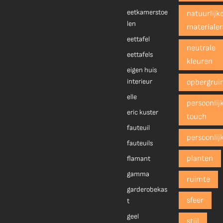
eetkamerstoe
natuurlijk
len
materiale
eettafel
neutrale
eettafels
kleuren
eigen huis
interieur
opbergrui
elle
persoonlij
eric kuster
touch
fauteuil
persoonlij
fauteuils
planten
flamant
gamma
ruimte
garderobekas
sfeer
t
geel
stijl