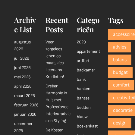
Archiv
Recent
Catego
Tags
e List
Posts
rieën
accessoire
augustus
Voor
2020
advies
2026
zorgeloos
appartement
lenen op
juli 2026
balans
artifort
maat, kies
juni 2026
Leemans
badkamer
budget
Kredieten!
mei 2026
bank
comfort
Creëer
april 2026
banken
Harmonie in
maart 2026
creativitei
bansse
Huis met
februari 2026
Professioneel
bedden
decoratie
Interieuradvie
januari 2026
blauw
s en Styling
design
december
boekenkast
De Kosten
2025