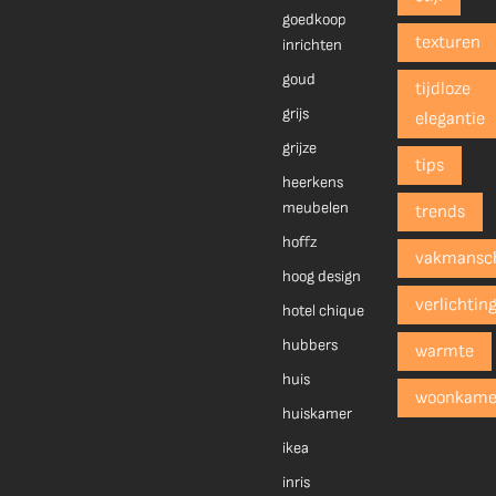
goedkoop
texturen
inrichten
goud
tijdloze
grijs
elegantie
grijze
tips
heerkens
meubelen
trends
hoffz
vakmansc
hoog design
verlichtin
hotel chique
hubbers
warmte
huis
woonkame
huiskamer
ikea
inris