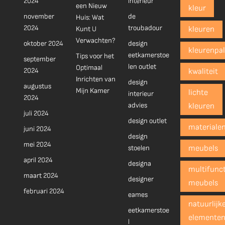
2024
interieur
een Nieuw
kleur
november
de
Huis: Wat
2024
troubadour
Kunt U
kleuren
Verwachten?
oktober 2024
design
kleurenpal
eetkamerstoe
Tips voor het
september
len outlet
Optimaal
2024
kwaliteit
Inrichten van
design
augustus
Mijn Kamer
lichte
interieur
2024
advies
kleuren
juli 2024
design outlet
materiale
juni 2024
design
mei 2024
stoelen
meubels
april 2024
designa
multifunct
maart 2024
designer
meubels
februari 2024
eames
natuurlijk
eetkamerstoe
elemente
l