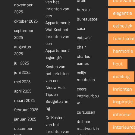
bruin
duurzaam
van het
november
Inrichten van
bureau
2025
elegantie
een
bureaustoel
oktober 2025
Appartement:
esthetiek
casa
Wat Kost het
september
Inrichten van
2025
catawiki
functionali
een
augustus
chair
Appartement
harmonie
2025
charles
Eigenlijk?
juli 2025
eames
hout
Kosten van
juni 2025
colijn
het Inrichten
indeling
meubelen
van een
mei 2025
Nieuw Huis:
coors
inrichten
april 2025
Tips en
interieurbou
maart 2025
Budgetplanni
inspiratie
w
ng
februari 2025
cursussen
interieur
De Kosten
januari 2025
de boer
van het
interieurd
december
maatwerk in
Inrichten van