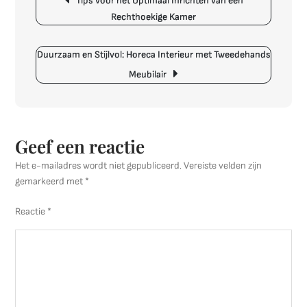
Tips voor het Optimaal Inrichten van een
Inrichten
Rechthoekige Kamer
van
de
Zithoek
Duurzaam en Stijlvol: Horeca Interieur met Tweedehands
in
Meubilair
uw
Woonkamer
Geef een reactie
Het e-mailadres wordt niet gepubliceerd.
Vereiste velden zijn
gemarkeerd met
*
Reactie
*