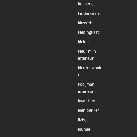
keukens
kinderkamer
klassiek
kledingkast
kleine
kleur mijn
interieur
kleurenwaaie
r
kooijman
interieur
kwantum
leen bakker
living
lounge