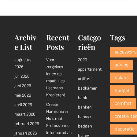
Archiv
Recent
Catego
Tags
e List
Posts
rieën
accessoire
augustus
Voor
2020
advies
2026
zorgeloos
appartement
lenen op
juli 2026
balans
artifort
maat, kies
juni 2026
Leemans
badkamer
budget
Kredieten!
mei 2026
bank
comfort
Creëer
april 2026
banken
Harmonie in
maart 2026
creativitei
bansse
Huis met
februari 2026
Professioneel
bedden
decoratie
Interieuradvie
januari 2026
blauw