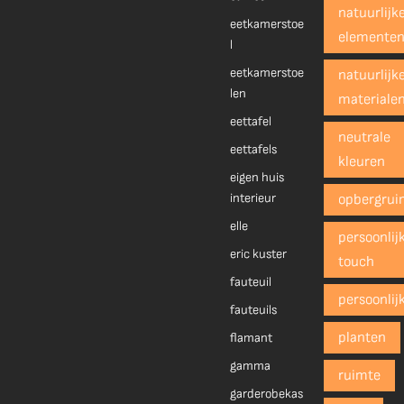
natuurlijk
eetkamerstoe
elemente
l
eetkamerstoe
natuurlijk
len
materiale
eettafel
neutrale
eettafels
kleuren
eigen huis
interieur
opbergrui
elle
persoonlij
eric kuster
touch
fauteuil
persoonlij
fauteuils
planten
flamant
gamma
ruimte
garderobekas