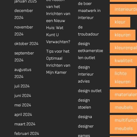
januari 2025
de boer
van het
interieurd
december
maatwerk in
Inrichten van
2024
interieur
een Nieuw
kleur
november
de
Huis: Wat
2024
troubadour
Kunt U
kleuren
Verwachten?
oktober 2024
design
kleurenpal
eetkamerstoe
Tips voor het
september
len outlet
Optimaal
2024
kwaliteit
Inrichten van
design
augustus
Mijn Kamer
lichte
interieur
2024
advies
kleuren
juli 2024
design outlet
materiale
juni 2024
design
mei 2024
stoelen
meubels
april 2024
designa
multifunct
maart 2024
designer
meubels
februari 2024
eames