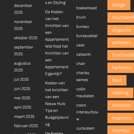
s en Styling
design
december
boekenkast
De Kosten
2025
bruin
duurzaam
van het
november
Inrichten van
bureau
2025
elegantie
een
bureaustoel
oktober 2025
Appartement:
esthetiek
casa
Wat Kost het
september
Inrichten van
2025
catawiki
functionali
een
augustus
chair
Appartement
harmonie
2025
charles
Eigenlijk?
juli 2025
eames
hout
Kosten van
juni 2025
colijn
het Inrichten
indeling
meubelen
van een
mei 2025
Nieuw Huis:
coors
inrichten
april 2025
Tips en
interieurbou
maart 2025
Budgetplanni
inspiratie
w
ng
februari 2025
cursussen
interieur
De Kosten