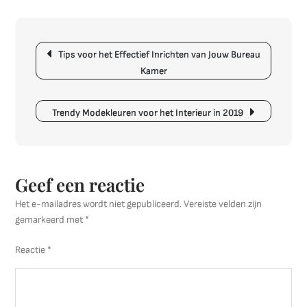
voor
het
Berichtnavigatie
Online
Tips voor het Effectief Inrichten van Jouw Bureau
Inrichten
Kamer
van
Jouw
Interieur
Trendy Modekleuren voor het Interieur in 2019
Geef een reactie
Het e-mailadres wordt niet gepubliceerd.
Vereiste velden zijn
gemarkeerd met
*
Reactie
*