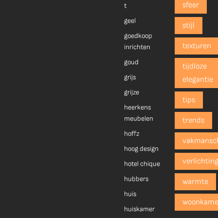
sfeer
t
geel
stijl
goedkoop
texturen
inrichten
goud
tijdloze
grijs
elegantie
grijze
tips
heerkens
meubelen
trends
hoffz
vakmansc
hoog design
verlichtin
hotel chique
hubbers
warmte
huis
woonkame
huiskamer