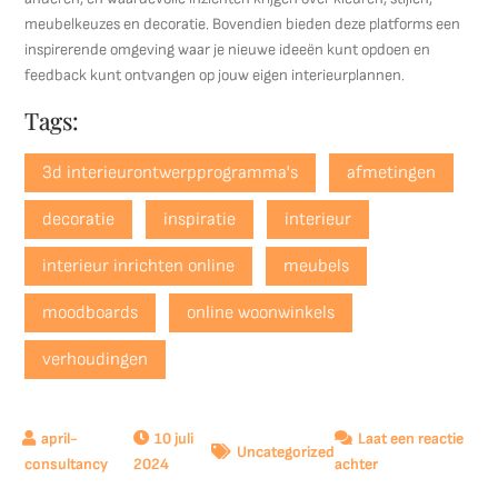
meubelkeuzes en decoratie. Bovendien bieden deze platforms een
inspirerende omgeving waar je nieuwe ideeën kunt opdoen en
feedback kunt ontvangen op jouw eigen interieurplannen.
Tags:
3d interieurontwerpprogramma's
afmetingen
decoratie
inspiratie
interieur
interieur inrichten online
meubels
moodboards
online woonwinkels
verhoudingen
10 juli
Laat een reactie
Uncategorized
op
2024
achter
Tips