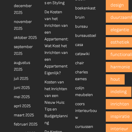
s en Styling
design
december
boekenkast
De Kosten
2025
bruin
duurzaam
van het
november
Inrichten van
bureau
2025
elegantie
een
bureaustoel
oktober 2025
Appartement:
esthetiek
casa
Wat Kost het
september
Inrichten van
2025
catawiki
functionali
een
augustus
chair
Appartement
harmonie
2025
charles
Eigenlijk?
juli 2025
eames
hout
Kosten van
juni 2025
colijn
het Inrichten
indeling
meubelen
van een
mei 2025
Nieuw Huis:
coors
inrichten
april 2025
Tips en
interieurbou
maart 2025
Budgetplanni
inspiratie
w
ng
februari 2025
cursussen
interieur
De Kosten