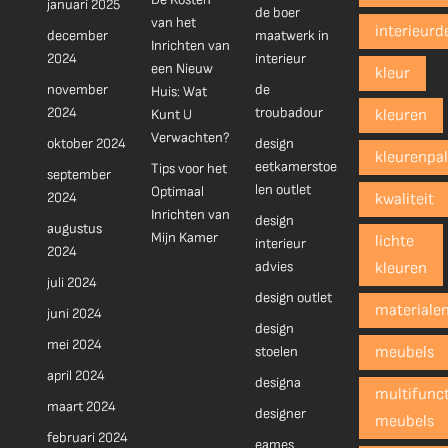
januari 2025
de boer
van het
interieurd
december
maatwerk in
Inrichten van
2024
interieur
een Nieuw
kleur
november
de
Huis: Wat
2024
troubadour
Kunt U
kleuren
Verwachten?
oktober 2024
design
kleurenpal
eetkamerstoe
Tips voor het
september
len outlet
Optimaal
2024
kwaliteit
Inrichten van
design
augustus
Mijn Kamer
lichte
interieur
2024
advies
kleuren
juli 2024
design outlet
materiale
juni 2024
design
mei 2024
stoelen
meubels
april 2024
designa
multifunct
maart 2024
designer
meubels
februari 2024
eames