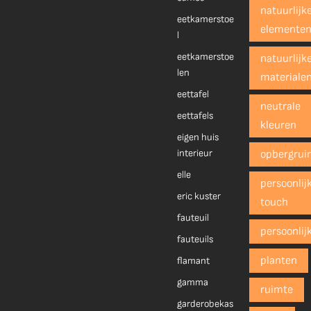
natuurlijk
eetkamerstoe
elemente
l
eetkamerstoe
natuurlijk
len
materiale
eettafel
neutrale
eettafels
kleuren
eigen huis
interieur
opbergrui
elle
persoonlij
eric kuster
touch
fauteuil
persoonlij
fauteuils
planten
flamant
gamma
ruimte
garderobekas