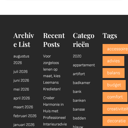
Archiv
Recent
Catego
Tags
e List
Posts
rieën
accessoire
augustus
Voor
2020
advies
2026
zorgeloos
appartement
lenen op
juli 2026
balans
artifort
maat, kies
juni 2026
Leemans
badkamer
budget
Kredieten!
mei 2026
bank
comfort
Creëer
april 2026
banken
Harmonie in
maart 2026
creativitei
bansse
Huis met
februari 2026
Professioneel
bedden
decoratie
Interieuradvie
januari 2026
blauw