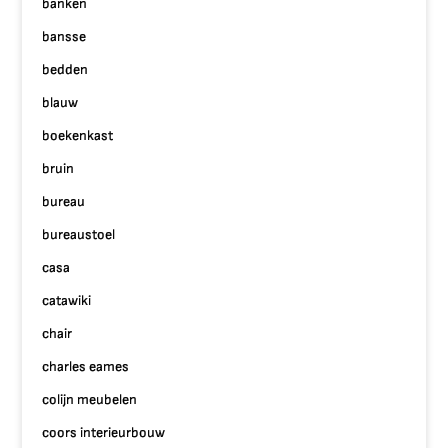
banken
bansse
bedden
blauw
boekenkast
bruin
bureau
bureaustoel
casa
catawiki
chair
charles eames
colijn meubelen
coors interieurbouw