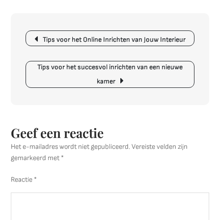
Modekleuren
voor
Berichtnavigatie
het
Tips voor het Online Inrichten van Jouw Interieur
Interieur
in
2019
Tips voor het succesvol inrichten van een nieuwe
kamer
Geef een reactie
Het e-mailadres wordt niet gepubliceerd.
Vereiste velden zijn
gemarkeerd met
*
Reactie
*