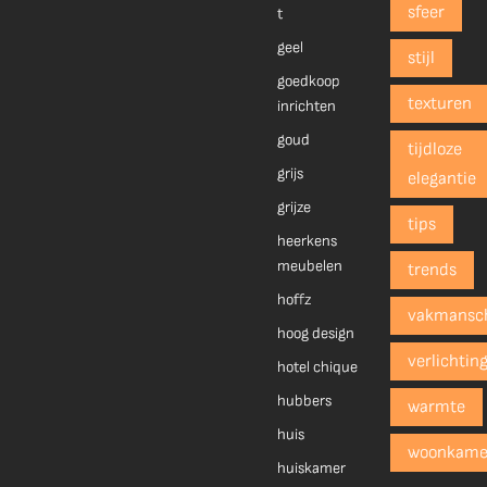
sfeer
t
geel
stijl
goedkoop
texturen
inrichten
goud
tijdloze
grijs
elegantie
grijze
tips
heerkens
meubelen
trends
hoffz
vakmansc
hoog design
verlichtin
hotel chique
hubbers
warmte
huis
woonkame
huiskamer