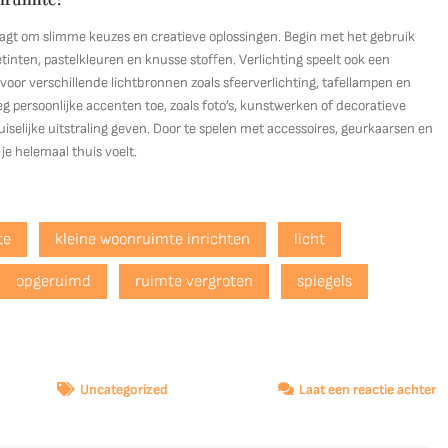
aagt om slimme keuzes en creatieve oplossingen. Begin met het gebruik
tinten, pastelkleuren en knusse stoffen. Verlichting speelt ook een
 voor verschillende lichtbronnen zoals sfeerverlichting, tafellampen en
g persoonlijke accenten toe, zoals foto’s, kunstwerken of decoratieve
iselijke uitstraling geven. Door te spelen met accessoires, geurkaarsen en
je helemaal thuis voelt.
te
kleine woonruimte inrichten
licht
opgeruimd
ruimte vergroten
spiegels
o
Uncategorized
Laat een reactie achter
Ti
v