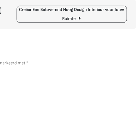
h
Creëer Een Betoverend Hoog Design Interieur voor Jouw
O
In
Ruimte
v
e
Kl
W
gemarkeerd met
*