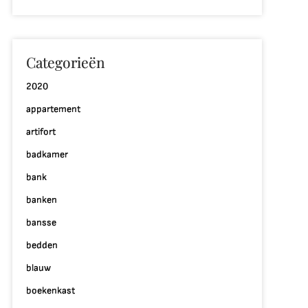
Categorieën
2020
appartement
artifort
badkamer
bank
banken
bansse
bedden
p
blauw
ps
boekenkast
oor