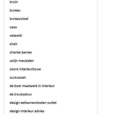
bruin
et
ptimaal
bureau
richten
bureaustoel
an
en
casa
eine
catawiki
oonruimte
chair
charles eames
colijn meubelen
coors interieurbouw
cursussen
de boer maatwerk in interieur
de troubadour
design eetkamerstoelen outlet
design interieur advies