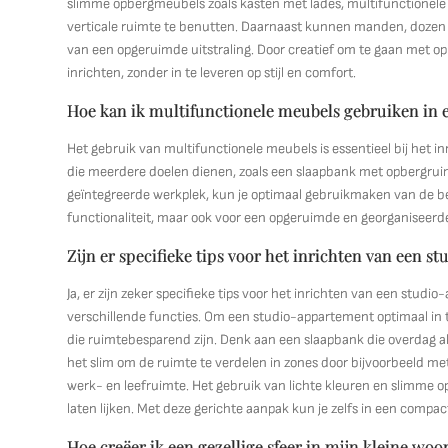
slimme opbergmeubels zoals kasten met lades, multifunctione
verticale ruimte te benutten. Daarnaast kunnen manden, dozen 
van een opgeruimde uitstraling. Door creatief om te gaan met o
inrichten, zonder in te leveren op stijl en comfort.
Hoe kan ik multifunctionele meubels gebruiken in
Het gebruik van multifunctionele meubels is essentieel bij het 
die meerdere doelen dienen, zoals een slaapbank met opbergruimt
geïntegreerde werkplek, kun je optimaal gebruikmaken van de be
functionaliteit, maar ook voor een opgeruimde en georganiseerde
Zijn er specifieke tips voor het inrichten van een 
Ja, er zijn zeker specifieke tips voor het inrichten van een stu
verschillende functies. Om een studio-appartement optimaal in t
die ruimtebesparend zijn. Denk aan een slaapbank die overdag als
het slim om de ruimte te verdelen in zones door bijvoorbeeld me
werk- en leefruimte. Het gebruik van lichte kleuren en slimme 
laten lijken. Met deze gerichte aanpak kun je zelfs in een compa
Hoe creëer ik een gezellige sfeer in mijn kleine wo