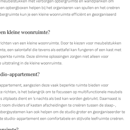
le meubelstukken met verborgen opbergruimte en wandplanken om
en opbergboxen helpen bij het organiseren van spullen en het creëren
pbergruimte kun je een kleine woonruimte efficiënt en georganiseerd
 een kleine woonruimte?
inrichten van een kleine woonruimte. Door te kiezen voor meubelstukken
e, een salontafel die tevens als eettafel kan fungeren of een kast met
perkte ruimte. Deze slimme oplossingen zorgen niet alleen voor
 uitstraling in de kleine woonruimte.
studio-appartement?
dio-appartement, aangezien deze vaak beperkte ruimte bieden voor
e richten, is het belangrijk om te focussen op multifunctionele meubels
 zitplaats dient en ’s nachts als bed kan worden gebruikt. Daarnaast is
t room dividers of kasten afscheidingen te creëren tussen de slaap-,
opbergsystemen kan ook helpen om de studio groter en georganiseerder te
cte studio-appartement een comfortabele en stijlvolle leefruimte creëren.
onruimte?