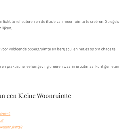
licht te reflecteren en de illusie van meer ruimte te creëren. Spiegels
 lijken.
g voor voldoende opbergruimte en berg spullen netjes op om chaos te
le en praktische leefomgeving creëren waarin je optimaal kunt genieten
 van een Kleine Woonruimte
uimte?
e?
e woonruimte?