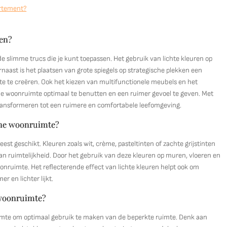
artement?
ken?
nde slimme trucs die je kunt toepassen. Het gebruik van lichte kleuren op
aast is het plaatsen van grote spiegels op strategische plekken een
mte te creëren. Ook het kiezen van multifunctionele meubels en het
e woonruimte optimaal te benutten en een ruimer gevoel te geven. Met
ransformeren tot een ruimere en comfortabele leefomgeving.
eine woonruimte?
est geschikt. Kleuren zoals wit, crème, pasteltinten of zachte grijstinten
an ruimtelijkheid. Door het gebruik van deze kleuren op muren, vloeren en
oonruimte. Het reflecterende effect van lichte kleuren helpt ook om
r en lichter lijkt.
 woonruimte?
uimte om optimaal gebruik te maken van de beperkte ruimte. Denk aan