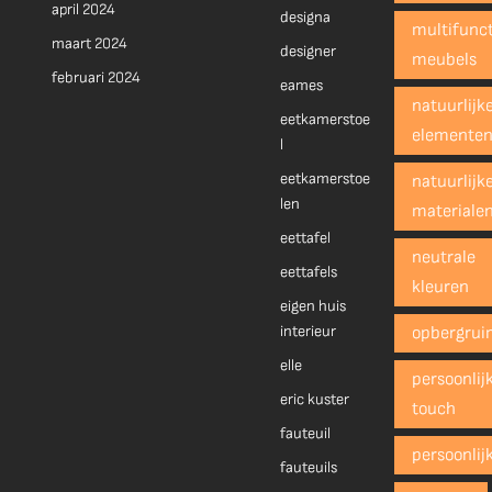
april 2024
designa
multifunct
maart 2024
designer
meubels
februari 2024
eames
natuurlijk
eetkamerstoe
elemente
l
eetkamerstoe
natuurlijk
len
materiale
eettafel
neutrale
eettafels
kleuren
eigen huis
interieur
opbergrui
elle
persoonlij
eric kuster
touch
fauteuil
persoonlij
fauteuils