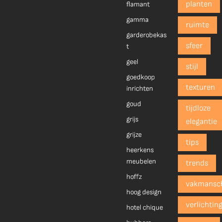
planten
flamant
gamma
ruimte
garderobekas
sfeer
t
geel
stijl
goedkoop
texturen
inrichten
goud
tijdloze
grijs
elegantie
grijze
tips
heerkens
meubelen
trends
hoffz
vakmansc
hoog design
verlichtin
hotel chique