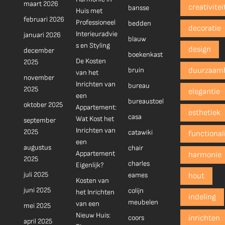
maart 2026
creativitei
bansse
Huis met
februari 2026
Professioneel
bedden
decoratie
Interieuradvie
januari 2026
blauw
s en Styling
design
december
boekenkast
De Kosten
2025
bruin
duurzaam
van het
november
Inrichten van
bureau
2025
elegantie
een
bureaustoel
oktober 2025
Appartement:
esthetiek
casa
Wat Kost het
september
Inrichten van
2025
catawiki
functionali
een
augustus
chair
Appartement
harmonie
2025
charles
Eigenlijk?
juli 2025
eames
hout
Kosten van
juni 2025
colijn
het Inrichten
indeling
meubelen
van een
mei 2025
Nieuw Huis:
coors
inrichten
april 2025