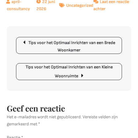
22 juni
Laat een reactie
Uncategorized
op
2026
achter
Trendy
en
Duurzaam:
Berichtnavigatie
Epoxy
Tips voor het Optimaal Inrichten van een Brede
in
Woonkamer
het
Moderne
Interieur
Tips voor het Optimaal Inrichten van een Kleine
Woonruimte
Geef een reactie
Het e-mailadres wordt niet gepubliceerd.
Vereiste velden zijn
gemarkeerd met
*
Reactie
*