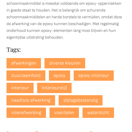
schoonmaakmiddel is meestal voldoende om epoxy-oppervlakken
in goede staat te houden. Het is belangrijk om schurende
schoonmaakmiddelen en harde borstels te vermijden, omdat deze
de afwerking van de epoxy kunnen beschadigen. Met regelmatig
onderhoud kunnen epoxy-elementen lang mooi blijven en hun
eigentijdse uitstraling behouden.
Tags:
afwerkingen
diverse kleuren
duurzaamheid
epoxy
epoxy interieur
interieur
interieurstijl
naadloze afwerking
slijtagebestendig
vloerafwerking
voordelen
waterdicht