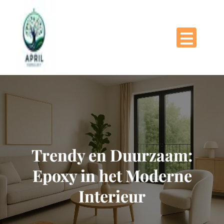
Naar
de
inhoud
gaan
Trendy en Duurzaam:
Epoxy in het Moderne
Interieur