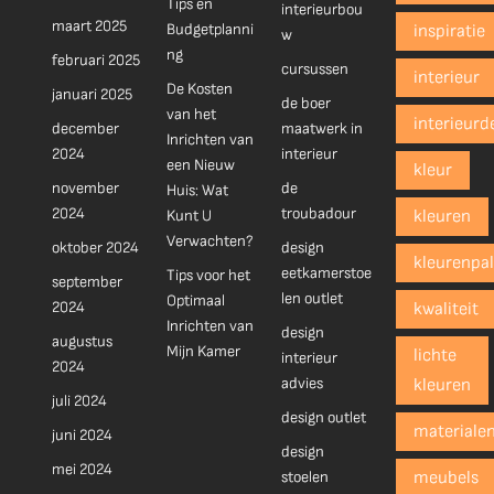
Tips en
interieurbou
maart 2025
Budgetplanni
inspiratie
w
ng
februari 2025
cursussen
interieur
De Kosten
januari 2025
de boer
van het
interieurd
december
maatwerk in
Inrichten van
2024
interieur
een Nieuw
kleur
november
de
Huis: Wat
2024
troubadour
Kunt U
kleuren
Verwachten?
oktober 2024
design
kleurenpal
eetkamerstoe
Tips voor het
september
len outlet
Optimaal
2024
kwaliteit
Inrichten van
design
augustus
Mijn Kamer
lichte
interieur
2024
advies
kleuren
juli 2024
design outlet
materiale
juni 2024
design
mei 2024
stoelen
meubels