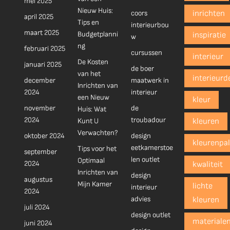
mei 2025
Nieuw Huis:
coors
inrichten
april 2025
Tips en
interieurbou
maart 2025
Budgetplanni
inspiratie
w
ng
februari 2025
cursussen
interieur
De Kosten
januari 2025
de boer
van het
interieurd
december
maatwerk in
Inrichten van
2024
interieur
een Nieuw
kleur
november
de
Huis: Wat
2024
troubadour
Kunt U
kleuren
Verwachten?
oktober 2024
design
kleurenpal
eetkamerstoe
Tips voor het
september
len outlet
Optimaal
2024
kwaliteit
Inrichten van
design
augustus
Mijn Kamer
lichte
interieur
2024
advies
kleuren
juli 2024
design outlet
materiale
juni 2024