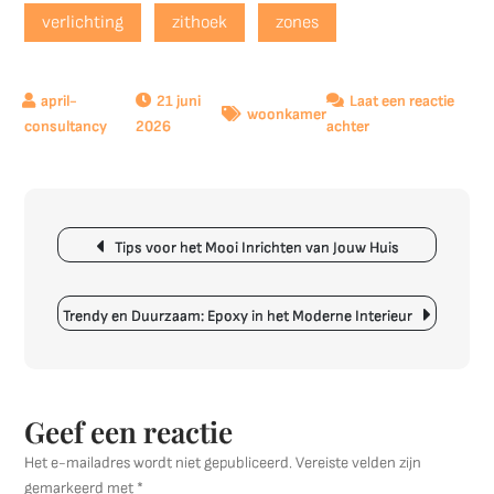
verlichting
zithoek
zones
21 juni
Laat een reactie
woonkamer
op
2026
achter
Tips
voor
het
Berichtnavigatie
Optimaal
Tips voor het Mooi Inrichten van Jouw Huis
Inrichten
van
een
Trendy en Duurzaam: Epoxy in het Moderne Interieur
Brede
Woonkamer
Geef een reactie
Het e-mailadres wordt niet gepubliceerd.
Vereiste velden zijn
gemarkeerd met
*