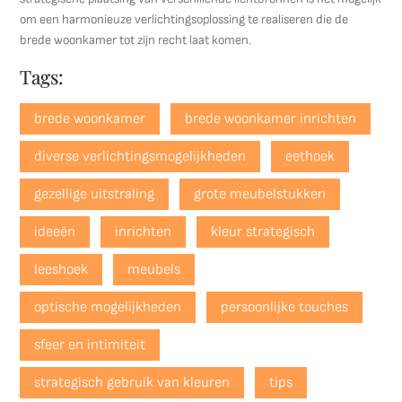
om een harmonieuze verlichtingsoplossing te realiseren die de
brede woonkamer tot zijn recht laat komen.
Tags:
brede woonkamer
brede woonkamer inrichten
diverse verlichtingsmogelijkheden
eethoek
gezellige uitstraling
grote meubelstukken
ideeën
inrichten
kleur strategisch
leeshoek
meubels
optische mogelijkheden
persoonlijke touches
sfeer en intimiteit
strategisch gebruik van kleuren
tips