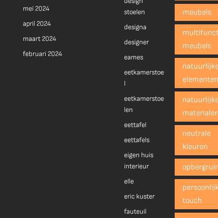
design
mei 2024
stoelen
meubels
april 2024
designa
multifunct
maart 2024
designer
meubels
februari 2024
eames
natuurlijk
eetkamerstoe
elemente
l
eetkamerstoe
natuurlijk
len
materiale
eettafel
neutrale
eettafels
kleuren
eigen huis
interieur
opbergrui
elle
persoonlij
eric kuster
touch
fauteuil