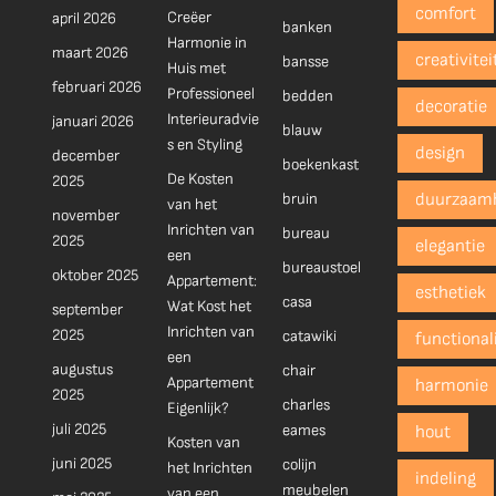
comfort
Creëer
april 2026
banken
Harmonie in
maart 2026
creativitei
bansse
Huis met
februari 2026
Professioneel
bedden
decoratie
Interieuradvie
januari 2026
blauw
s en Styling
design
december
boekenkast
De Kosten
2025
bruin
duurzaam
van het
november
Inrichten van
bureau
2025
elegantie
een
bureaustoel
oktober 2025
Appartement:
esthetiek
casa
Wat Kost het
september
Inrichten van
2025
catawiki
functionali
een
augustus
chair
Appartement
harmonie
2025
charles
Eigenlijk?
juli 2025
eames
hout
Kosten van
juni 2025
colijn
het Inrichten
indeling
meubelen
van een