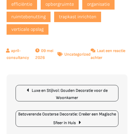
efficiëntie
opbergruimte
organisatie
ruimtebenutting
trapkast inrichten
verticale opslag
09 mei
Laat een reactie
Uncategorized
op
2026
achter
Tips
voor
het
Berichtnavigatie
Optimaal
Luxe en Stijlvol: Gouden Decoratie voor de
Inrichten
Woonkamer
van
je
Trapkast
Betoverende Oosterse Decoratie: Creëer een Magische
Sfeer in Huis