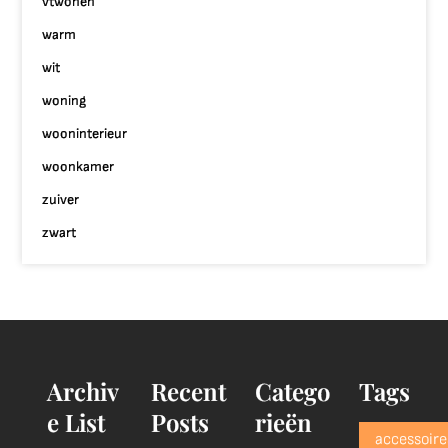
vtwonen
warm
wit
woning
wooninterieur
woonkamer
zuiver
zwart
Archiv
Recent
Catego
Tags
e List
Posts
rieën
accessoire