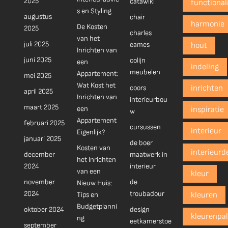
2025
catawiki
functionali
s en Styling
augustus
chair
harmonie
De Kosten
2025
charles
van het
juli 2025
eames
hout
Inrichten van
juni 2025
colijn
een
indeling
meubelen
Appartement:
mei 2025
Wat Kost het
coors
inrichten
april 2025
Inrichten van
interieurbou
maart 2025
een
inspiratie
w
Appartement
februari 2025
cursussen
interieur
Eigenlijk?
januari 2025
de boer
Kosten van
interieurd
december
maatwerk in
het Inrichten
2024
interieur
van een
kleur
november
de
Nieuw Huis:
2024
troubadour
Tips en
kleuren
Budgetplanni
oktober 2024
design
kleurenpal
ng
eetkamerstoe
september