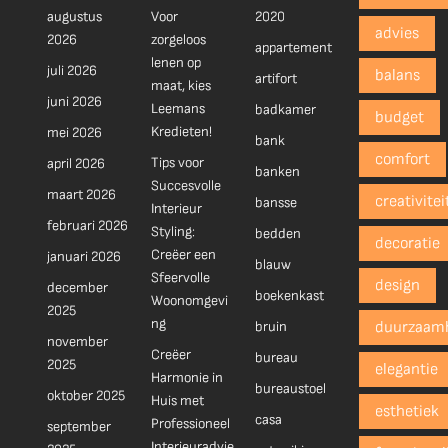
augustus
Voor
2020
advies
2026
zorgeloos
appartement
lenen op
juli 2026
balans
artifort
maat, kies
juni 2026
Leemans
badkamer
budget
Kredieten!
mei 2026
bank
comfort
Tips voor
april 2026
banken
Succesvolle
maart 2026
creativitei
bansse
Interieur
februari 2026
Styling:
bedden
decoratie
Creëer een
januari 2026
blauw
Sfeervolle
design
december
boekenkast
Woonomgevi
2025
ng
bruin
duurzaam
november
Creëer
bureau
2025
elegantie
Harmonie in
bureaustoel
oktober 2025
Huis met
esthetiek
casa
Professioneel
september
Interieuradvie