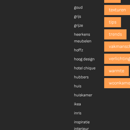
goud
texturen
grijs
tips
grijze
trends
heerkens
meubelen
vakmansc
hoffz
verlichtin
hoog design
hotel chique
warmte
hubbers
woonkame
huis
huiskamer
ikea
inris
inspiratie
interieur