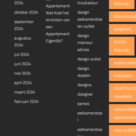
2024
troubadour
kleuren
Appartement:
oktober 2024
design
Wat Kost het
kleurenpal
eetkamerstoe
Inrichten van
september
len outlet
een
2024
kwaliteit
Appartement
design
augustus
Eigenlijk?
lichte
interieur
2024
advies
kleuren
juli 2024
design outlet
materiale
juni 2024
design
mei 2024
stoelen
meubels
april 2024
designa
multifunct
maart 2024
designer
meubels
februari 2024
eames
natuurlijk
eetkamerstoe
elemente
l
eetkamerstoe
natuurlijk