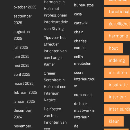
Harmonie in
bureaustoel
oktober 2025
Huis met
functionali
casa
Professioneel
september
Interieuradvie
2025
catawiki
gezellighe
s en Styling
augustus
chair
harmonie
Tips voor het
2025
charles
Effectief
juli 2025
eames
hout
Inrichten van
juni 2025
colijn
een Lange
indeling
meubelen
Kamer
mei 2025
coors
inrichten
Creëer
april 2025
interieurbou
Sereniteit in
maart 2025
inspiratie
w
Huis met een
februari 2025
Interieur
cursussen
interieur
Naturel
januari 2025
de boer
De Kosten
interieurd
december
maatwerk in
van het
2024
interieur
kleur
Inrichten van
november
de
een