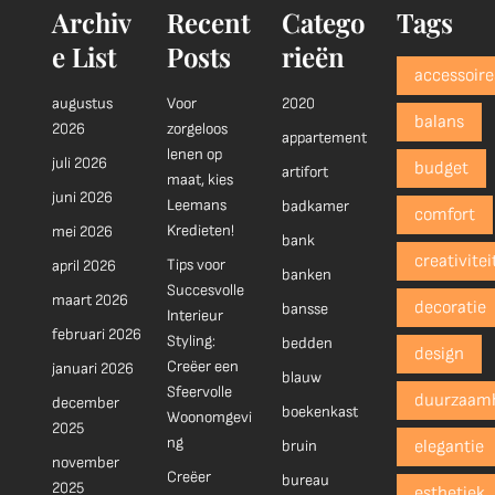
Archiv
Recent
Catego
Tags
e List
Posts
rieën
accessoire
augustus
Voor
2020
balans
2026
zorgeloos
appartement
lenen op
juli 2026
budget
artifort
maat, kies
juni 2026
Leemans
badkamer
comfort
Kredieten!
mei 2026
bank
creativitei
Tips voor
april 2026
banken
Succesvolle
maart 2026
decoratie
bansse
Interieur
februari 2026
Styling:
bedden
design
Creëer een
januari 2026
blauw
Sfeervolle
duurzaam
december
boekenkast
Woonomgevi
2025
ng
bruin
elegantie
november
Creëer
bureau
2025
esthetiek