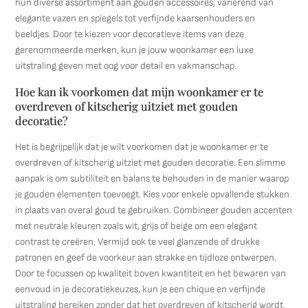
hun diverse assortiment aan gouden accessoires, variërend van
elegante vazen en spiegels tot verfijnde kaarsenhouders en
beeldjes. Door te kiezen voor decoratieve items van deze
gerenommeerde merken, kun je jouw woonkamer een luxe
uitstraling geven met oog voor detail en vakmanschap.
Hoe kan ik voorkomen dat mijn woonkamer er te
overdreven of kitscherig uitziet met gouden
decoratie?
Het is begrijpelijk dat je wilt voorkomen dat je woonkamer er te
overdreven of kitscherig uitziet met gouden decoratie. Een slimme
aanpak is om subtiliteit en balans te behouden in de manier waarop
je gouden elementen toevoegt. Kies voor enkele opvallende stukken
in plaats van overal goud te gebruiken. Combineer gouden accenten
met neutrale kleuren zoals wit, grijs of beige om een elegant
contrast te creëren. Vermijd ook te veel glanzende of drukke
patronen en geef de voorkeur aan strakke en tijdloze ontwerpen.
Door te focussen op kwaliteit boven kwantiteit en het bewaren van
eenvoud in je decoratiekeuzes, kun je een chique en verfijnde
uitstraling bereiken zonder dat het overdreven of kitscherig wordt.