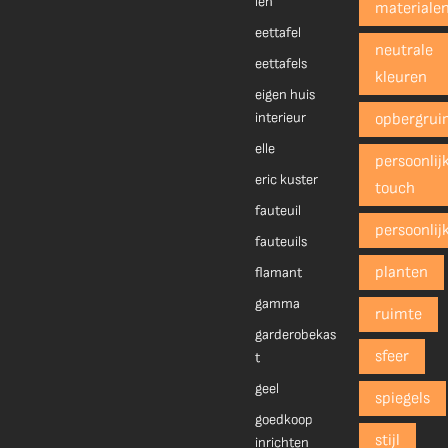
len
materiale
eettafel
neutrale
eettafels
kleuren
eigen huis
interieur
opbergrui
elle
persoonlij
eric kuster
touch
fauteuil
persoonlij
fauteuils
planten
flamant
gamma
ruimte
garderobekas
sfeer
t
geel
spiegels
goedkoop
stijl
inrichten