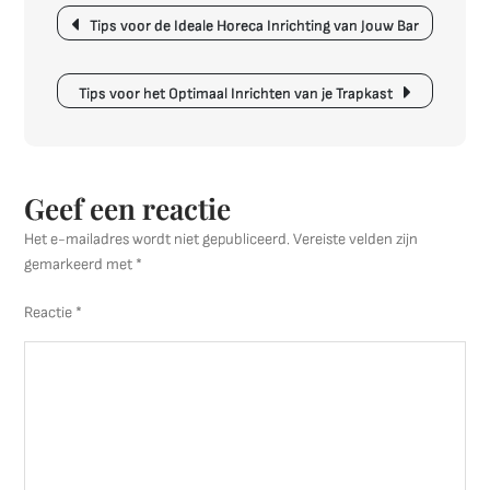
Berichtnavigatie
Gouden
Tips voor de Ideale Horeca Inrichting van Jouw Bar
Decoratie
voor
de
Tips voor het Optimaal Inrichten van je Trapkast
Woonkamer
Geef een reactie
Het e-mailadres wordt niet gepubliceerd.
Vereiste velden zijn
gemarkeerd met
*
Reactie
*