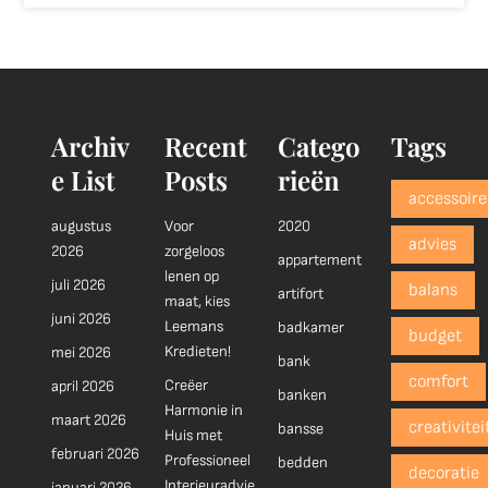
Archiv
Recent
Catego
Tags
e List
Posts
rieën
accessoire
augustus
Voor
2020
advies
2026
zorgeloos
appartement
lenen op
juli 2026
balans
artifort
maat, kies
juni 2026
Leemans
badkamer
budget
Kredieten!
mei 2026
bank
comfort
Creëer
april 2026
banken
Harmonie in
maart 2026
creativitei
bansse
Huis met
februari 2026
Professioneel
bedden
decoratie
Interieuradvie
januari 2026