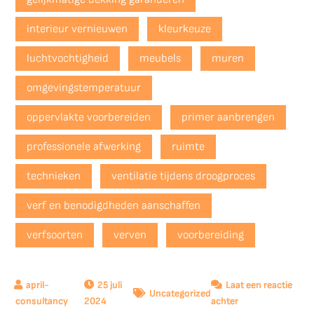
interieur vernieuwen
kleurkeuze
luchtvochtigheid
meubels
muren
omgevingstemperatuur
oppervlakte voorbereiden
primer aanbrengen
professionele afwerking
ruimte
technieken
ventilatie tijdens droogproces
verf en benodigdheden aanschaffen
verfsoorten
verven
voorbereiding
25 juli
Laat een reactie
Uncategorized
op
2024
achter