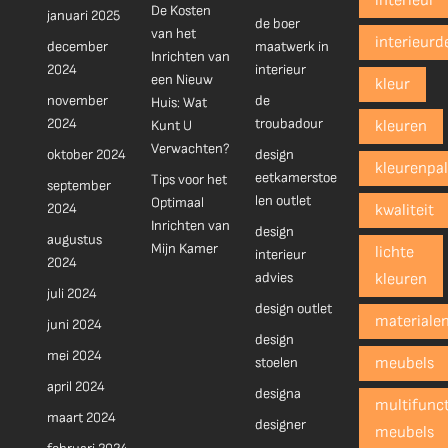
interieur
De Kosten
januari 2025
de boer
van het
interieurd
december
maatwerk in
Inrichten van
2024
interieur
een Nieuw
kleur
november
de
Huis: Wat
2024
troubadour
Kunt U
kleuren
Verwachten?
oktober 2024
design
kleurenpal
eetkamerstoe
Tips voor het
september
len outlet
Optimaal
2024
kwaliteit
Inrichten van
design
augustus
Mijn Kamer
lichte
interieur
2024
advies
kleuren
juli 2024
design outlet
materiale
juni 2024
design
mei 2024
stoelen
meubels
april 2024
designa
multifunct
maart 2024
designer
meubels