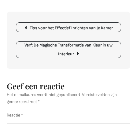
Ontdek
de
Magie
Berichtnavigatie
van
Tips voor het Effectief Inrichten van Je Kamer
Verven:
Tips
en
Verf: De Magische Transformatie van Kleur in uw
Technieken
Interieur
voor
een
Verbluffend
Resultaat
Geef een reactie
Het e-mailadres wordt niet gepubliceerd.
Vereiste velden zijn
gemarkeerd met
*
Reactie
*