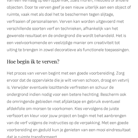
van een verflaag op een oppervlak, zoals muren, meubels of andere
objecten. Door te verven geef je een nieuw uiterlijk aan een object of
ruimte, vaak met als doel het te beschermen tegen slijtage,
verfraaien of personaliseren. Verven kan worden uitgevoerd met
verschillende soorten verf en technieken, afhankelijk van het
gewenste resultaat en de ondergrond die wordt behandeld. Het is
een veelvoorkomende en veelzijdige manier om creativiteit tot
uiting te brengen in zowel decoratieve als functionele toepassingen.
Hoe begin ik te verven?
Het proces van verven begint met een goede voorbereiding. Zorg
ervoor dat de oppervlakte die je wilt verven schoon, droog en vetvrij
is. Verwijder eventuele loszittende verfresten en schuur de
ondergrond indien nodig voor een betere hechting. Bescherm ook
de omringende gebieden met afplaktape en gebruik eventueel
afdekfolie om morsen te voorkomen. Kies vervolgens de juiste
verfsoort en kleur voor jouw project en begin met het aanbrengen
van de verf volgens de instructies op de verpakking. Met een goede
voorbereiding en geduld kun je genieten van een mooi eindresultaat
dat je ruimte transformeert.