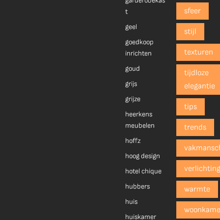
garderobekas
sfeer
t
geel
stijl
goedkoop
texturen
inrichten
goud
tijdloze
grijs
elegantie
grijze
tips
heerkens
meubelen
trends
hoffz
vakmansc
hoog design
verlichtin
hotel chique
hubbers
warmte
huis
woonkame
huiskamer