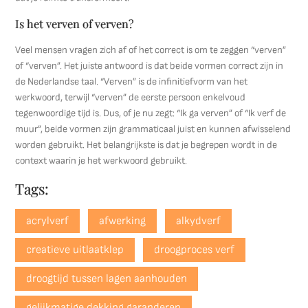
Is het verven of verven?
Veel mensen vragen zich af of het correct is om te zeggen “verven”
of “verven”. Het juiste antwoord is dat beide vormen correct zijn in
de Nederlandse taal. “Verven” is de infinitiefvorm van het
werkwoord, terwijl “verven” de eerste persoon enkelvoud
tegenwoordige tijd is. Dus, of je nu zegt: “Ik ga verven” of “Ik verf de
muur”, beide vormen zijn grammaticaal juist en kunnen afwisselend
worden gebruikt. Het belangrijkste is dat je begrepen wordt in de
context waarin je het werkwoord gebruikt.
Tags:
acrylverf
afwerking
alkydverf
creatieve uitlaatklep
droogproces verf
droogtijd tussen lagen aanhouden
gelijkmatige dekking garanderen