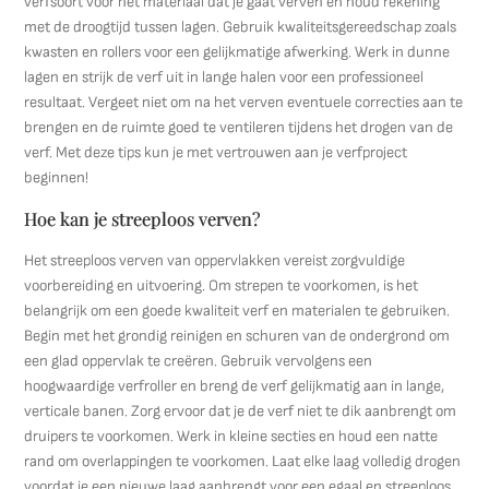
verfsoort voor het materiaal dat je gaat verven en houd rekening
met de droogtijd tussen lagen. Gebruik kwaliteitsgereedschap zoals
kwasten en rollers voor een gelijkmatige afwerking. Werk in dunne
lagen en strijk de verf uit in lange halen voor een professioneel
resultaat. Vergeet niet om na het verven eventuele correcties aan te
brengen en de ruimte goed te ventileren tijdens het drogen van de
verf. Met deze tips kun je met vertrouwen aan je verfproject
beginnen!
Hoe kan je streeploos verven?
Het streeploos verven van oppervlakken vereist zorgvuldige
voorbereiding en uitvoering. Om strepen te voorkomen, is het
belangrijk om een goede kwaliteit verf en materialen te gebruiken.
Begin met het grondig reinigen en schuren van de ondergrond om
een glad oppervlak te creëren. Gebruik vervolgens een
hoogwaardige verfroller en breng de verf gelijkmatig aan in lange,
verticale banen. Zorg ervoor dat je de verf niet te dik aanbrengt om
druipers te voorkomen. Werk in kleine secties en houd een natte
rand om overlappingen te voorkomen. Laat elke laag volledig drogen
voordat je een nieuwe laag aanbrengt voor een egaal en streeploos