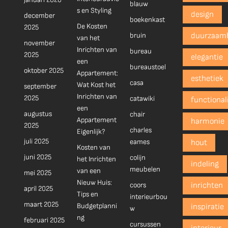
blauw
s en Styling
design
december
boekenkast
De Kosten
2025
bruin
duurzaam
van het
november
Inrichten van
bureau
2025
elegantie
een
bureaustoel
oktober 2025
Appartement:
esthetiek
casa
Wat Kost het
september
Inrichten van
2025
catawiki
functionali
een
augustus
chair
Appartement
harmonie
2025
charles
Eigenlijk?
juli 2025
eames
hout
Kosten van
juni 2025
colijn
het Inrichten
indeling
meubelen
van een
mei 2025
Nieuw Huis:
coors
inrichten
april 2025
Tips en
interieurbou
maart 2025
Budgetplanni
inspiratie
w
ng
februari 2025
cursussen