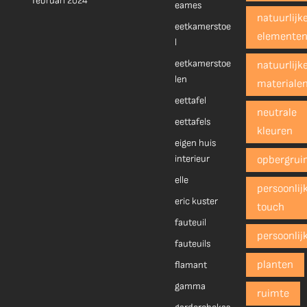
februari 2024
eames
natuurlijk
eetkamerstoe
elemente
l
eetkamerstoe
natuurlijk
len
materiale
eettafel
neutrale
eettafels
kleuren
eigen huis
interieur
opbergrui
elle
persoonlij
eric kuster
touch
fauteuil
persoonlij
fauteuils
planten
flamant
gamma
ruimte